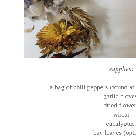
supplies:
a bag of chili peppers (found a
garlic clov
dried flowe
wheat
eucalyptu
bay leaves (opt