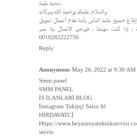
تحية طيبة،
والسلام عليكم ورحمة الله وبركاته.
نريد إبلاغ جميع عامة الناس بأننا نقدم أعمال تمويل covid-19 ر وقرض شخصي
للغاية ، إذا كنت مهتمًا ، فيرجى الاتصال بنا عبر
0019282222750
Reply
Anonymous
May 26, 2022 at 9:30 AM
Smm panel
SMM PANEL
İS İLANLARİ BLOG
İnstagram Takipçi Satın Al
HİRDAVATCİ
Https://www.beyazesyateknikservisi.co
servis