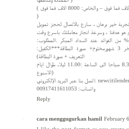
( الحكومي: يبدا التمويل من راتب 6000 الاف فما فوق – والخاص: 8000 الاف فما فوق
)
تجربة خير برهان ، سارع بالاتصال لحجز تمويل
اكم هو هدفنا ، وسرعة انجاز معاملتك باسرع وقت
ممكن وحصولك على التمويل،خصم 80% من الفوائد عند السداد المبكر .المطلوب:
(العميل: التعريف + كشف خساب اخر 3 شهورمختوم+ صورة البطاقة***الكفيل:
التعريف + صورة البطاقة)
للاستفسار الرجاء الاتصال من الساعة :8.30 صباحا الى الساعة :11.00 ليلا، طوال ايام
الاسبوع)
 بنا عبر البريد الإلكتروني
واتساب: 00917411611053
Reply
cara menggugurkan hamil
February 6